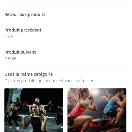
Une questio
Retour aux produits
Accueil
Produit précédent
02 48 51 57 
C.A.F
Le centre
Les cours
Produit suivant
Z.BIKE
Le planning
Dans la même catégorie
Le squash
Restez infor
D'autres produits qui pourraient vous intéresser
Avis
INSCRIPTION NEWS
Actualités
Contact
Rejoignez-nous