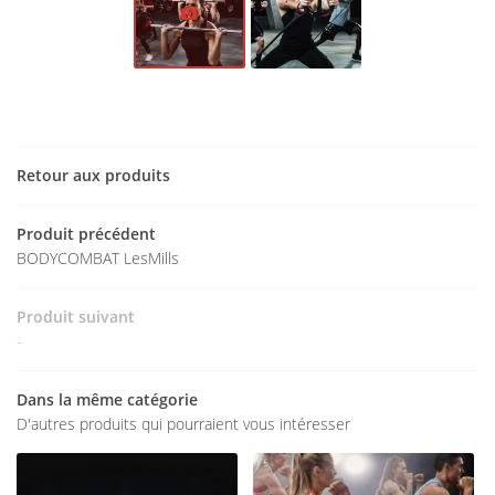
Une questio
Accueil
Retour aux produits
02 48 51 57 
Le centre
Produit précédent
Les cours
BODYCOMBAT LesMills
Le planning
Produit suivant
-
Le squash
Restez infor
Avis
Dans la même catégorie
INSCRIPTION NEWS
D'autres produits qui pourraient vous intéresser
Actualités
Contact