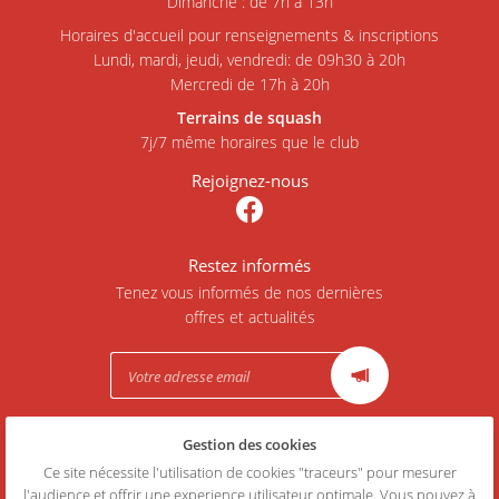
Dimanche : de 7h à 13h
Horaires d'
accueil
pour renseignements & inscriptions
Lundi, mardi, jeudi, vendredi
: de 09h30 à 20h
Mercredi de 17h à 20h
Terrains de squash
7j/7
même
horaires que le club
Rejoignez-nous
Restez informés
Tenez vous informés de nos dernières
offres et actualités
Gestion des cookies
Mentions Légales
Conditions générales d'utilisation
Ce site nécessite l'utilisation de cookies "traceurs" pour mesurer
Politique de confidentialité
l'audience et offrir une experience utilisateur optimale. Vous pouvez à