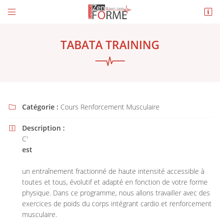


5 avenue de Val d'Arnon – ZAC de la Garenne
18120 Méreau
TABATA TRAINING
02 48 51 57 31
Catégorie :
Cours Renforcement Musculaire

Description :

C'
est
Adresse email de réception

un entraînement fractionné de haute intensité accessible à
En cochant cette case, vous consentez à recevoir nos propositions commerciales à
l'adresse email indiqué ci-dessus. Vous pouvez vous désinscrire à tout moment en
toutes et tous, évolutif et adapté en fonction de votre forme
utilisant
le formulaire de désinscription
.
physique. Dans ce programme, nous allons travailler avec des
exercices de poids du corps intégrant cardio et renforcement
INSCRIPTION
musculaire.