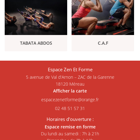
Rejoignez-nous
TABATA ABDOS
C.A.F
Espace Zen Et Forme
5 avenue de Val d'Arnon – ZAC de la Garenne
18120 Méreau
Afficher la carte
02 48 51 57 31
Horaires d'ouverture :
Espace remise en forme
Du lundi au samedi : 7h à 21h